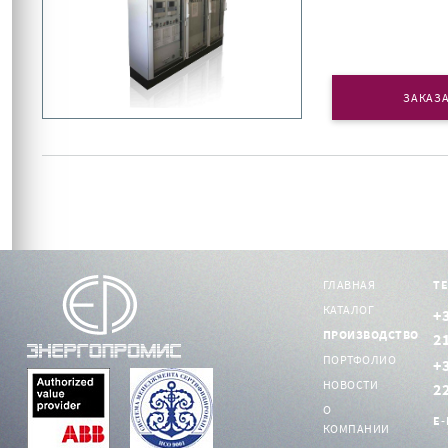
ЗАКАЗА
ГЛАВНАЯ
Т
КАТАЛОГ
+
ПРОИЗВОДСТВО
2
ПОРТФОЛИО
+
НОВОСТИ
2
О
E-
КОМПАНИИ