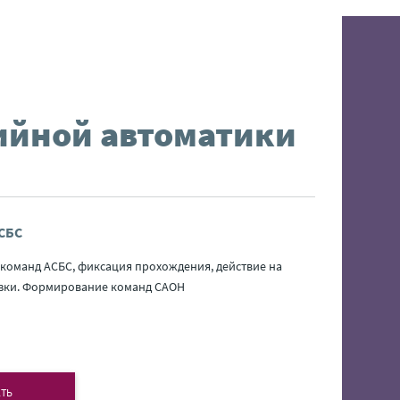
йной автоматики
СБС
 команд АСБС, фиксация прохождения, действие на
зки. Формирование команд САОН
ТЬ