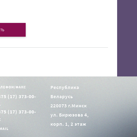
ТЬ
Республика
ЕЛЕФОН/ФАКС
375 (17) 373-00-
Беларусь
1
220073 г.Минск
375 (17) 373-00-
ул. Бирюзова 4,
2
корп. 1, 2 этаж
MAIL