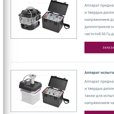
Аппарат предна
и твердых диэл
напряжением до 
диэлектриков с
частотой 50 Гц д
ЗАКАЗА
Аппарат испыта
Аппарат предна
и твердых диэл
также для испы
напряжением час