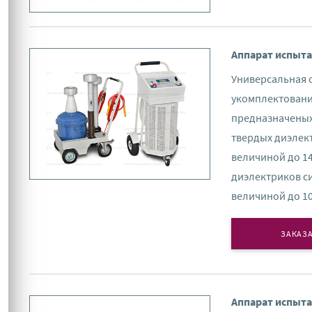
Аппарат испыт
Универсальная 
укомплектования
предназначеных
твердых диэлек
величиной до 14
диэлектриков с
величиной до 10
ЗАКАЗА
Аппарат испыта