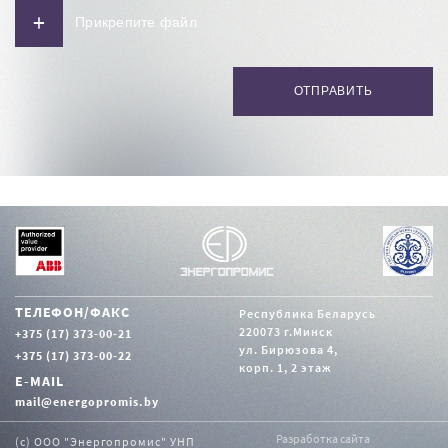
+
ТЕЛЕФОН/ФАКС
Республика Беларусь
220073 г.Минск
+375 (17) 373-00-21
ул. Бирюзова 4,
+375 (17) 373-00-22
корп. 1, 2 этаж
E-MAIL
mail@energopromis.by
Разработка сайта
(с) ООО "Энергопромис" УНП